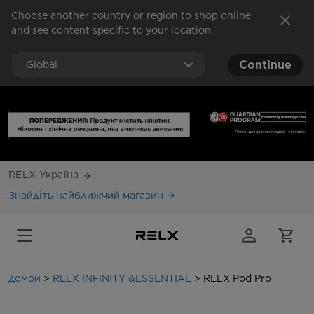
Choose another country or region to shop online
and see content specific to your location.
Continue
Global
Warning: This product contains nicotine. Nicotine 
Free shipping for orders above $88,
click here to check global shipping 
RELX Україна
Знайдіть найближчий магазин
домой
>
RELX INFINITY &ESSENTIAL
>
RELX Pod Pro