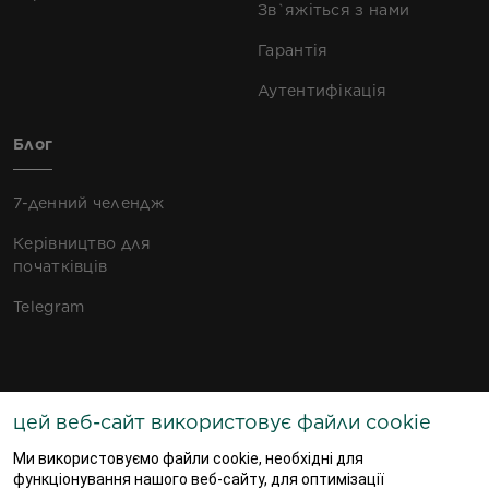
Зв`яжіться з нами
Гарантія
Аутентифікація
Блог
7-денний челендж
Керівництво для
початківців
Telegram
ПОДПИШИСЬ НА НАС!
цей веб-сайт використовує файли cookie
Ми використовуємо файли cookie, необхідні для
функціонування нашого веб-сайту, для оптимізації