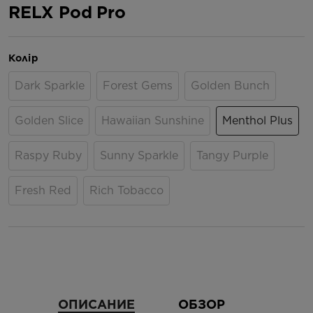
RELX Pod Pro
Колір
Dark Sparkle
Forest Gems
Golden Bunch
Golden Slice
Hawaiian Sunshine
Menthol Plus
Raspy Ruby
Sunny Sparkle
Tangy Purple
Fresh Red
Rich Tobacco
ОПИСАНИЕ
ОБЗОР