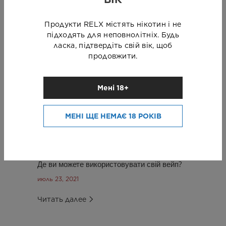
Як користуватися вашим вейпом?
июль 23, 2021
Продукти RELX містять нікотин і не
підходять для неповнолітніх. Будь
Читать далее
ласка, підтвердіть свій вік, щоб
продовжити.
Мені 18+
МЕНІ ЩЕ НЕМАЄ 18 РОКІВ
Де ви можете використовувати свій вейп?
июль 23, 2021
Читать далее