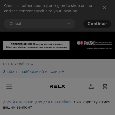
Choose another country or region to shop online
and see content specific to your location.
Continue
Global
Warning: This product contains nicotine. Nicotine 
Free shipping for orders above $88,
click here to check global shipping 
RELX Україна
Знайдіть найближчий магазин
домой
>
керівництво для початківців
>
Як користуватися
вашим вейпом?